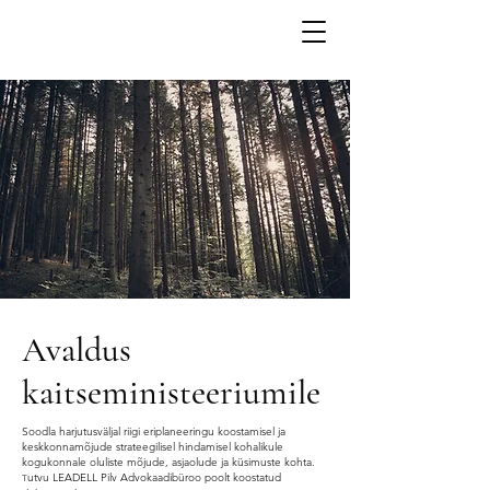
Avaldus
kaitseministeeriumile
Soodla harjutusväljal riigi eriplaneeringu koostamisel ja
keskkonnamõjude strateegilisel hindamisel kohalikule
kogukonnale oluliste mõjude, asjaolude ja küsimuste kohta.
utvu LEADELL Pilv Advokaadibüroo poolt koostatud
T