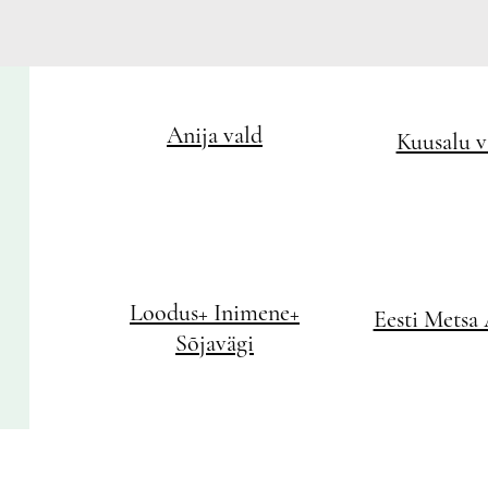
Anija vald
Kuusalu v
Loodus+ Inimene+
Eesti Metsa
Sõjavägi