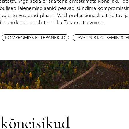
õistetav. Aga seda ei saa teha arvestamata kohalikku loo
. Jõulised laienemisplaanid peavad sündima kompromissi
vale tutvustatud plaani. Vaid professionaalselt käituv ja
d elanikkond tagab tegeliku Eesti kaitsevõime.
KOMPROMISS-ETTEPANEKUD
AVALDUS KAITSEMINISTE
 kõneisikud