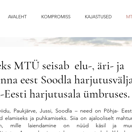
AVALEHT
KOMPROMISS
KAJASTUSED
MT
ks MTÜ seisab elu-, äri- ja
nna eest Soodla harjutusvälj
-Eesti harjutusala ümbruses.
iidu, Paukjärve, Jussi, Soodla – need on Põhja- Ees
elamiseks ja puhkamiseks. Siia on ajalooliselt maht
oon, mille laiendamine on nüüd käsil ja mu