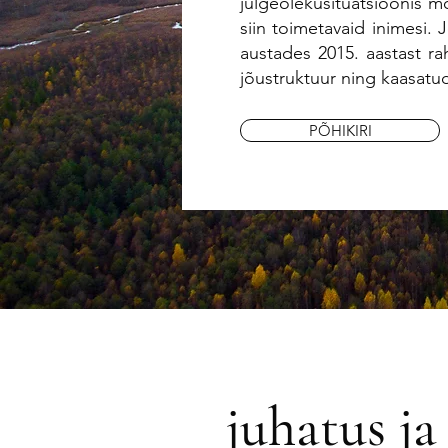
julgeolekusituatsioonis m
siin toimetavaid inimesi
austades 2015. aastast rah
jõustruktuur ning kaasatu
PÕHIKIRI
juhatus ja