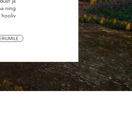
dust ja
na ning
 hooliv
ERIUMILE