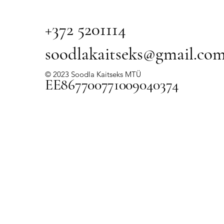
+372 5201114
soodlakaitseks@gmail.co
© 2023 Soodla Kaitseks MTÜ
E
E86770077100
9040374