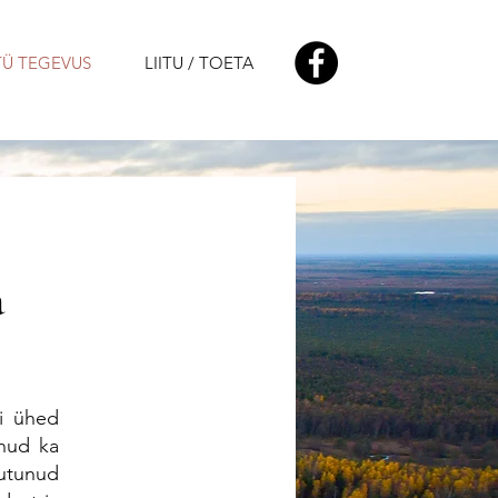
Ü TEGEVUS
LIITU / TOETA
a
ti ühed
unud ka
utunud