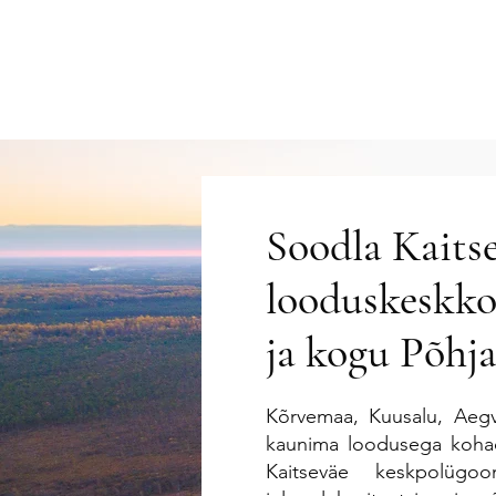
Soodla Kaitse
looduskeskko
ja kogu Põhja
Kõrvemaa, Kuusalu, Aegv
kaunima loodusega kohad 
Kaitseväe keskpolüg