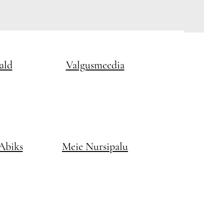
ald
Valgusmeedia
 Abiks
Meie Nursipalu